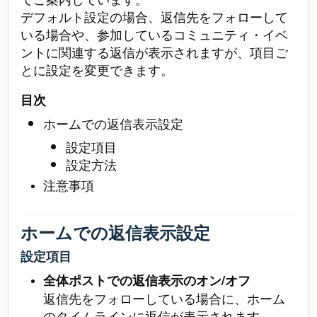
デフォルト設定の場合、返信先をフォローして
いる場合や、参加しているコミュニティ・イベ
ントに関連する返信が表示されますが、項目ご
とに設定を変更できます。
目次
ホームでの返信表示設定
設定項目
設定方法
注意事項
ホームでの返信表示設定
設定項目
全体
ポストでの返信表示のオン/オフ
返信先をフォローしている場合に、ホーム
のタイムラインに返信が表示されます。