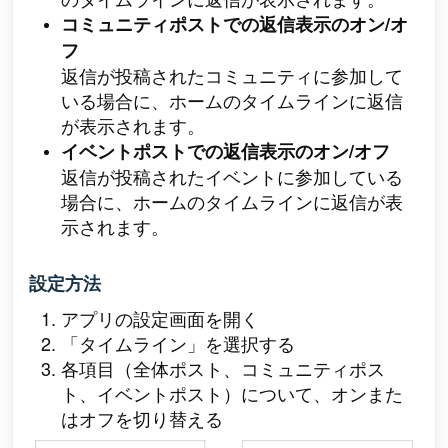
コミュニティポストでの返信表示のオン/オ
フ
返信が投稿されたコミュニティに参加して
いる場合に、ホームのタイムラインに返信
が表示されます。
イベントポストでの返信表示のオン/オフ
返信が投稿されたイベントに参加している
場合に、ホームのタイムラインに返信が表
示されます。
設定方法
アプリの設定画面を開く
「タイムライン」を選択する
各項目（全体ポスト、コミュニティポス
ト、イベントポスト）について、オンまた
はオフを切り替える